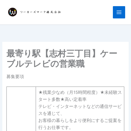
内
容
を
ス
キ
ッ
プ
最寄り駅【志村三丁目】ケー
ブルテレビの営業職
募集要項
★残業少なめ（月15時間程度）★未経験ス
タート多数★高い定着率
テレビ・インターネットなどの通信サービ
スを通じて、
お客様の暮らしをより便利にするご提案を
行うお仕事です。