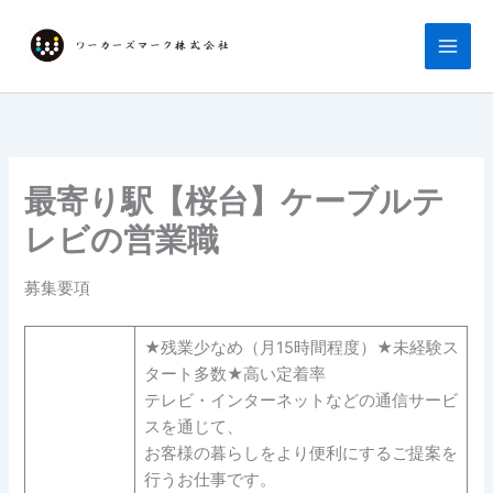
内
容
を
ス
キ
ッ
プ
最寄り駅【桜台】ケーブルテ
レビの営業職
募集要項
★残業少なめ（月15時間程度）★未経験ス
タート多数★高い定着率
テレビ・インターネットなどの通信サービ
スを通じて、
お客様の暮らしをより便利にするご提案を
行うお仕事です。