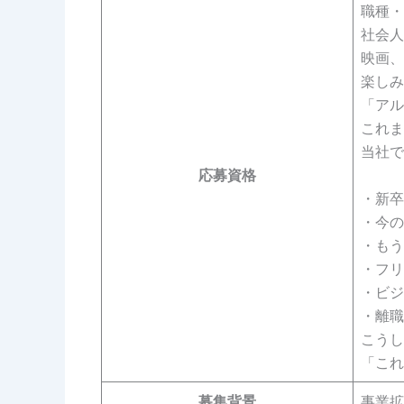
職種・
社会人
映画、
楽しみ
「アル
これま
当社で
応募資格
・新卒
・今の
・もう
・フリ
・ビジ
・離職
こうし
「これ
募集背景
事業拡