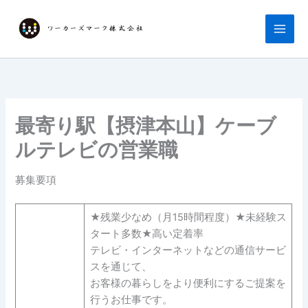
内
容
を
ス
キ
ッ
プ
最寄り駅【摂津本山】ケーブ
ルテレビの営業職
募集要項
★残業少なめ（月15時間程度）★未経験ス
タート多数★高い定着率
テレビ・インターネットなどの通信サービ
スを通じて、
お客様の暮らしをより便利にするご提案を
行うお仕事です。