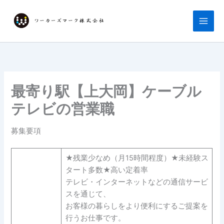
内
容
を
ス
キ
ッ
プ
最寄り駅【上大岡】ケーブル
テレビの営業職
募集要項
★残業少なめ（月15時間程度）★未経験ス
タート多数★高い定着率
テレビ・インターネットなどの通信サービ
スを通じて、
お客様の暮らしをより便利にするご提案を
行うお仕事です。