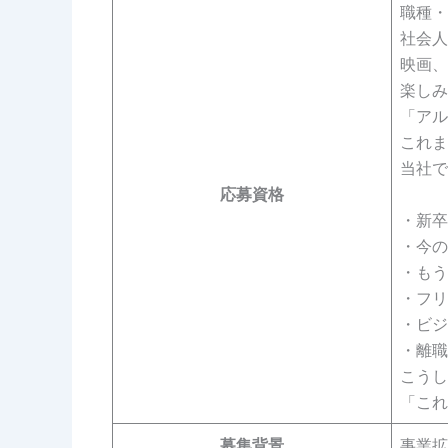
職種・
社会人
映画、
楽しみ
「アル
これま
当社で
応募資格
・新卒
・今の
・もう
・フリ
・ビジ
・離職
こうし
「これ
募集背景
事業拡