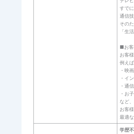
テレビ
すでに
通信技
そのた
「生活
■お客
お客様
例えば
・映画
・イン
・通信
・お子
など、
お客様
最適な
学歴不