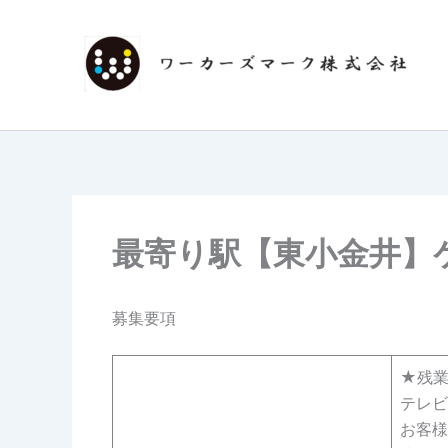
内
容
を
ス
キ
ッ
プ
最寄り駅【東小金井】
募集要項
★残業
テレビ
お客様